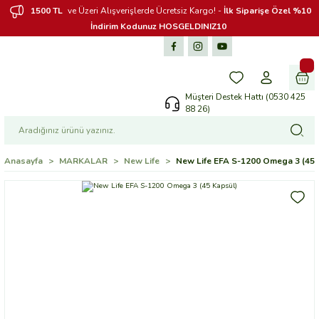
1500 TL
ve Üzeri Alışverişlerde Ücretsiz Kargo! -
İlk Siparişe Özel %10
İndirim Kodunuz HOSGELDINIZ10
Müşteri Destek Hattı (0530 425
88 26)
Anasayfa
MARKALAR
New Life
New Life EFA S-1200 Omega 3 (45 