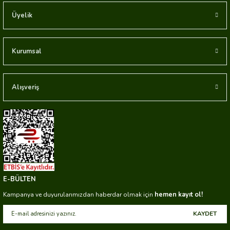
Üyelik
Kurumsal
Alışveriş
E-BÜLTEN
hemen kayıt ol!
Kampanya ve duyurularımızdan haberdar olmak için
KAYDET