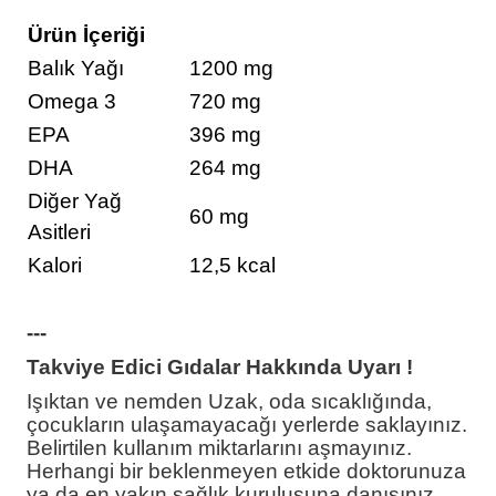
Ürün İçeriği
Balık Yağı
1200 mg
Omega 3
720 mg
EPA
396 mg
DHA
264 mg
Diğer Yağ
60 mg
Asitleri
Kalori
12,5 kcal
---
Takviye Edici Gıdalar Hakkında Uyarı !
Işıktan ve nemden Uzak, oda sıcaklığında,
çocukların ulaşamayacağı yerlerde saklayınız.
Belirtilen kullanım miktarlarını aşmayınız.
Herhangi bir beklenmeyen etkide doktorunuza
ya da en yakın sağlık kuruluşuna danışınız.