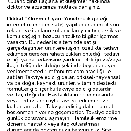
Kullandığınız ilaçlarla etkileşimler hakkında
doktor ve eczacınıza mutlaka danışınız.
Dikkat ! Önemli Uyarı:
Yönetmelik gereği,
internet üzerinden satışı yapılan ürünlere ilişkin
reklam ve ilanların kullanıcıları yanıltıcı, eksik ve
kamu sağlığını bozucu nitelikte bilgiler içermesi
yasaktır. Bu nedenle; sitemizde satışı
gerçekleştirilen ürünlere ilişkin, özellikle tedavi
edilmesi gereken rahatsızlıkları önlediği, tedavi
ettiği ya da tedavisine yardımcı olduğu ve/veya
ilaç niteliğinde olduğu şeklinde beyanlara yer
verilmemektedir. mfmnutra.com aracılığı ile
satılan Takviye edici gıdalar, bitkisel-hayvansal
ya da doğal kaynaklı ürünler, vitamin destekli
formüller gibi içerikli takviye edici gıdalardır
ve
İlaç değildir
. Hastalıkların önlenmesinde
veya tedavi amacıyla tavsiye edilemez ve
kullanılamazlar. Takviye edici gıdalar normal
beslenmenin yerine geçemezler. Tavsiye edilen
günlük porsiyonu aşmayın. Hamilelik emzirme
dönemi, hastalık veya ilaç kullanılması
durumlarında doktorunuza başvurunuz. Site