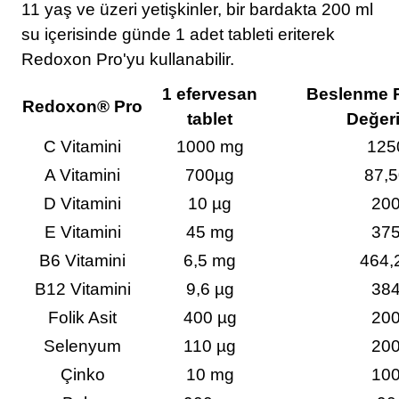
11 yaş ve üzeri yetişkinler, bir bardakta 200 ml
su içerisinde günde 1 adet tableti eriterek
Redoxon Pro'yu kullanabilir.
1 efervesan
Beslenme 
Redoxon
®
Pro
tablet
Değer
C Vitamini
1000 mg
125
A Vitamini
700µg
87,
D Vitamini
10 µg
20
E Vitamini
45 mg
37
B6 Vitamini
6,5 mg
464,
B12 Vitamini
9,6 µg
38
Folik Asit
400 µg
20
Selenyum
110 µg
20
Çinko
10 mg
10