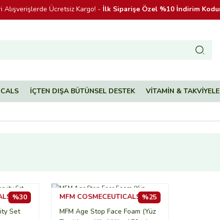
i Alışverişlerde Ücretsiz Kargo! -
İlk Siparişe Özel %10 İndirim Ko
ICALS
İÇTEN DIŞA BÜTÜNSEL DESTEK
VİTAMİN & TAKVİYEL
LS SET
MFM COSMECEUTICALS
%30
%25
ty Set
MFM Age Stop Face Foam (Yüz