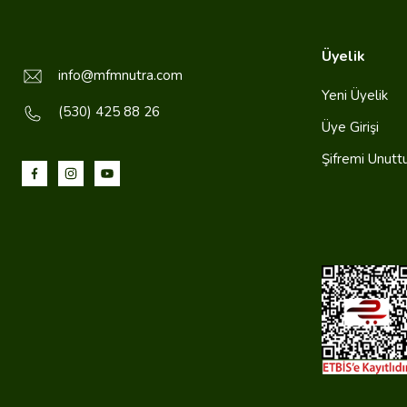
Üyelik
info@mfmnutra.com
Yeni Üyelik
(530) 425 88 26
Üye Girişi
Şifremi Unut