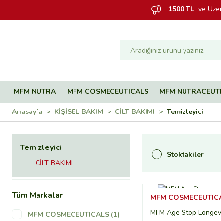
1500 TL
ve Üzer
MFM NUTRA
MFM COSMECEUTICALS
MFM NUTRACEUT
Anasayfa
KİŞİSEL BAKIM
CİLT BAKIMI
Temizleyici
Temizleyici
Stoktakiler
CİLT BAKIMI
Tüm Markalar
MFM COSMECEUTICA
MFM Age Stop Longevi
MFM COSMECEUTICALS (1)