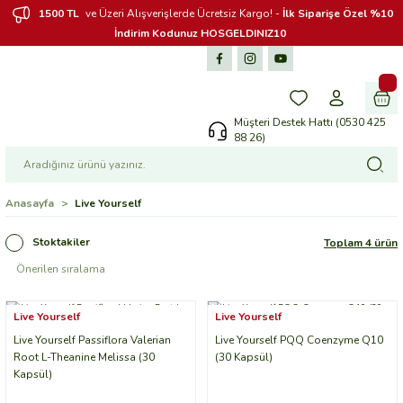
1500 TL
ve Üzeri Alışverişlerde Ücretsiz Kargo! -
İlk Siparişe Özel %10
İndirim Kodunuz HOSGELDINIZ10
Müşteri Destek Hattı (0530 425
88 26)
Anasayfa
Live Yourself
Stoktakiler
Toplam 4 ürün
Live Yourself
Live Yourself
Live Yourself Passiflora Valerian
Live Yourself PQQ Coenzyme Q10
Root L-Theanine Melissa (30
(30 Kapsül)
Kapsül)