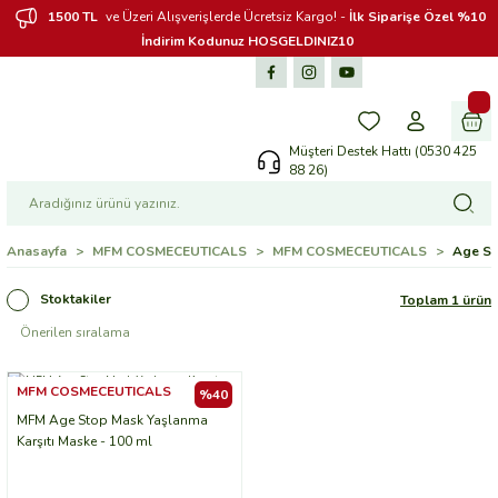
1500 TL
ve Üzeri Alışverişlerde Ücretsiz Kargo! -
İlk Siparişe Özel %10
İndirim Kodunuz HOSGELDINIZ10
Müşteri Destek Hattı (0530 425
88 26)
Anasayfa
MFM COSMECEUTICALS
MFM COSMECEUTICALS
Age S
Stoktakiler
Toplam 1 ürün
MFM COSMECEUTICALS
%40
MFM Age Stop Mask Yaşlanma
Karşıtı Maske - 100 ml