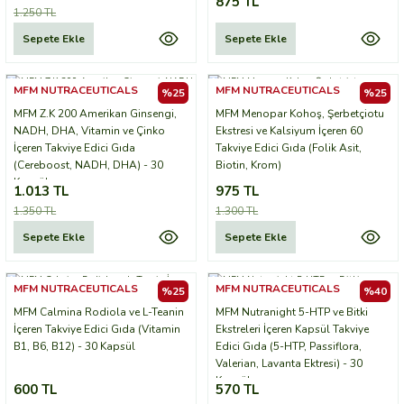
875 TL
1.250 TL
Sepete Ekle
Sepete Ekle
MFM NUTRACEUTICALS
MFM NUTRACEUTICALS
%25
%25
MFM Z.K 200 Amerikan Ginsengi,
MFM Menopar Kohoş, Şerbetçiotu
NADH, DHA, Vitamin ve Çinko
Ekstresi ve Kalsiyum İçeren 60
İçeren Takviye Edici Gıda
Takviye Edici Gıda (Folik Asit,
(Cereboost, NADH, DHA) - 30
Biotin, Krom)
Kapsül
1.013 TL
975 TL
1.350 TL
1.300 TL
Sepete Ekle
Sepete Ekle
MFM NUTRACEUTICALS
MFM NUTRACEUTICALS
%25
%40
MFM Calmina Rodiola ve L-Teanin
MFM Nutranight 5-HTP ve Bitki
İçeren Takviye Edici Gıda (Vitamin
Ekstreleri İçeren Kapsül Takviye
B1, B6, B12) - 30 Kapsül
Edici Gıda (5-HTP, Passiflora,
Valerian, Lavanta Ektresi) - 30
Kapsül
600 TL
570 TL