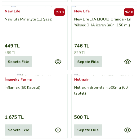
New Life
New Life
%10
%10
New Life Minerlyte (12 Şase)
New Life EFA LIQUID Orange - En
Yüksek DHA içeren ürün (150 ml)
449 TL
746 TL
499 TL
829 TL
Sepete Ekle
Sepete Ekle
İmuneks Farma
Nutraxin
İnflamax (60 Kapsül)
Nutraxin Bromelain 500mg (60
tablet)
1.675 TL
500 TL
Sepete Ekle
Sepete Ekle