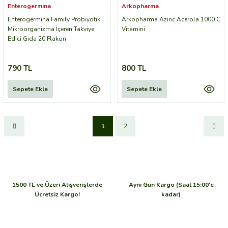
Enterogermina
Arkopharma
Enterogermina Family Probiyotik
Arkopharma Azinc Acerola 1000 C
Mikroorganizma İçeren Takviye
Vitamini
Edici Gıda 20 Flakon
790 TL
800 TL
Sepete Ekle
Sepete Ekle
1
2
1500 TL ve Üzeri Alışverişlerde
Aynı Gün Kargo (Saat 15:00'e
Ücretsiz Kargo!
kadar)