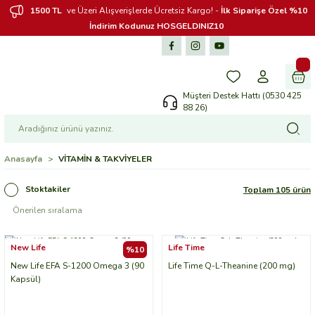
1500 TL
ve Üzeri Alışverişlerde Ücretsiz Kargo! -
İlk Siparişe Özel %10
İndirim Kodunuz HOSGELDINIZ10
Müşteri Destek Hattı (0530 425
88 26)
Anasayfa
VİTAMİN & TAKVİYELER
Stoktakiler
Toplam 105 ürün
New Life
Life Time
%10
New Life EFA S-1200 Omega 3 (90
Life Time Q-L-Theanine (200 mg)
Kapsül)