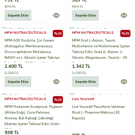
879 TL
559 TL
Sepete Ekle
Sepete Ekle
MFM NUTRACEUTICALS
MFM NUTRACEUTICALS
%25
%25
MFM AS5 Rodiola, Çin Geveni
MFM Ervit L-Arjinin, Taurin,
(Astragalus Membranaceus),
Multivitamin ve Multimineral İçeren
Drococephalum Moldavica,
Takviye Edici Gıda (L-Arjinin, L-
NADH ve L-Sitrulin İçeren Takviye
Sitrulin, Magnezyum, Taurin) - 30
Edici Gıda - 30 Bitkisel Kapsül
Şase
2.400 TL
1.342 TL
3.200 TL
1.790 TL
Sepete Ekle
Sepete Ekle
MFM NUTRACEUTICALS
Live Yourself
%25
MFM Protamen Enotprost, Pygeum
Live Yourself Passiflora Valerian
(Afrika Eriği), Cüce Palmiye,
Root L-Theanine Melissa (30
Aronya, Bal Kabağı Çekirdeği
Kapsül)
Ekstresi İçeren Takviye Edici Gıda -
30 Kapsül
938 TL