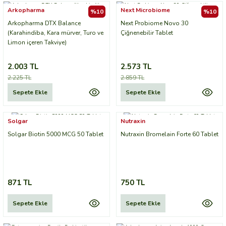
Arkopharma
Next Microbiome
%10
%10
Arkopharma DTX Balance
Next Probiome Novo 30
(Karahindiba, Kara mürver, Turo ve
Çiğnenebilir Tablet
Limon içeren Takviye)
2.003 TL
2.573 TL
2.225 TL
2.859 TL
Sepete Ekle
Sepete Ekle
Solgar
Nutraxin
Solgar Biotin 5000 MCG 50 Tablet
Nutraxin Bromelain Forte 60 Tablet
871 TL
750 TL
Sepete Ekle
Sepete Ekle