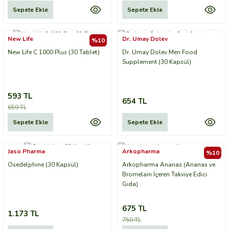
Sepete Ekle
Sepete Ekle
New Life
Dr. Umay Dolev
%10
New Life C 1000 Plus (30 Tablet)
Dr. Umay Dolev Men Food
Supplement (30 Kapsül)
593 TL
654 TL
659 TL
Sepete Ekle
Sepete Ekle
Jaso Pharma
Arkopharma
%10
Osedelphine (30 Kapsül)
Arkopharma Ananas (Ananas ve
Bromelain İçeren Takviye Edici
Gıda)
675 TL
1.173 TL
750 TL