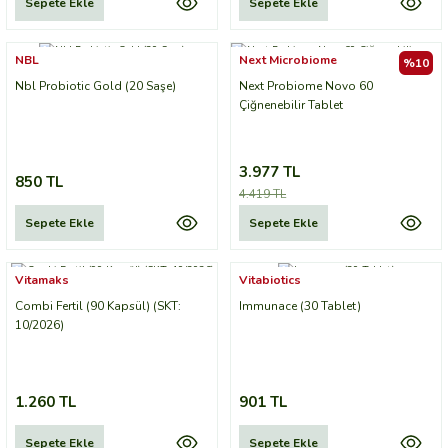
Sepete Ekle
Sepete Ekle
NBL
Next Microbiome
%10
Nbl Probiotic Gold (20 Saşe)
Next Probiome Novo 60
Çiğnenebilir Tablet
3.977 TL
850 TL
4.419 TL
Sepete Ekle
Sepete Ekle
Vitamaks
Vitabiotics
Combi Fertil (90 Kapsül) (SKT:
Immunace (30 Tablet)
10/2026)
1.260 TL
901 TL
Sepete Ekle
Sepete Ekle