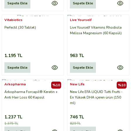
Sepete Ekle
Sepete Ekle
Vitabiotics
Live Yourself
Perfectil (30 Tablet)
Live Yourself Vitamins Rhodiola
Melissa Magnesium (60 Kapsül)
1.195 TL
963 TL
Sepete Ekle
Sepete Ekle
Arkopharma
New Life
%10
%10
Arkopharma Forcapil® Keratin +
New Life EFA LIQUID Tutti Frutti -
Anti Hair Loss 60 Kapsül
En Yüksek DHA içeren ürün (150
ml)
1.237 TL
746 TL
1.375 TL
829 TL