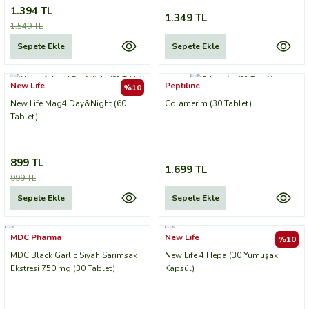
1.394 TL
1.349 TL
1.549 TL
Sepete Ekle
Sepete Ekle
New Life
Peptiline
%10
New Life Mag4 Day&Night (60
Colamerim (30 Tablet)
Tablet)
899 TL
1.699 TL
999 TL
Sepete Ekle
Sepete Ekle
MDC Pharma
New Life
%10
MDC Black Garlic Siyah Sarımsak
New Life 4 Hepa (30 Yumuşak
Ekstresi 750 mg (30 Tablet)
Kapsül)