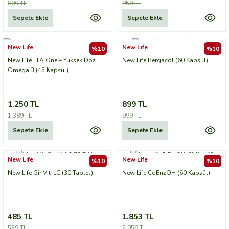
800 TL
950 TL
Sepete Ekle
Sepete Ekle
New Life
New Life
%10
%10
New Life EFA One – Yüksek Doz
New Life Bergacol (60 Kapsül)
Omega 3 (45 Kapsül)
1.250 TL
899 TL
1.389 TL
999 TL
Sepete Ekle
Sepete Ekle
New Life
New Life
%10
%10
New Life GinVit-LC (30 Tablet)
New Life CoEnzQH (60 Kapsül)
485 TL
1.853 TL
539 TL
2.059 TL